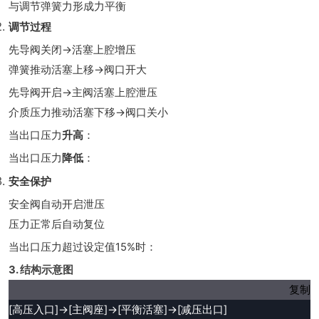
与调节弹簧力形成力平衡
调节过程
先导阀关闭→活塞上腔增压
弹簧推动活塞上移→阀口开大
先导阀开启→主阀活塞上腔泄压
介质压力推动活塞下移→阀口关小
当出口压力
升高
：
当出口压力
降低
：
安全保护
安全阀自动开启泄压
压力正常后自动复位
当出口压力超过设定值15%时：
3. 结构示意图
复制
[高压入口]→[主阀座]→[平衡活塞]→[减压出口]
