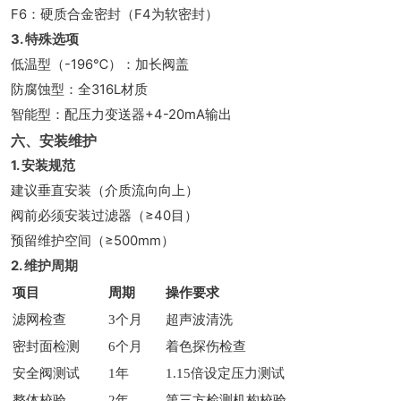
F6：硬质合金密封（F4为软密封）
3. 特殊选项
低温型（-196℃）：加长阀盖
防腐蚀型：全316L材质
智能型：配压力变送器+4-20mA输出
六、安装维护
1. 安装规范
建议垂直安装（介质流向向上）
阀前必须安装过滤器（≥40目）
预留维护空间（≥500mm）
2. 维护周期
项目
周期
操作要求
滤网检查
3个月
超声波清洗
密封面检测
6个月
着色探伤检查
安全阀测试
1年
1.15倍设定压力测试
整体校验
2年
第三方检测机构校验