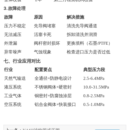
3. 故障处理
故障
原因
解决措施
压力不稳定
先导阀堵塞
清洗先导阀通道
无法减压
活塞卡死
拆卸清洗并润滑
外泄漏
阀杆密封损坏
更换填料（石墨/PTFE）
异常噪声
气蚀现象
检查进口压力是否过低
七、行业应用对比
行业
配置要点
典型压力段
天然气输送
全通径+防静电设计
2.5-6.4MPa
液压系统
不锈钢阀体+硬密封
10.0-31.5MPa
工业气体
铜密封+防腐蚀涂层
0.8-2.5MPa
空压系统
铝合金阀体+快装接口
0.5-1.0MPa